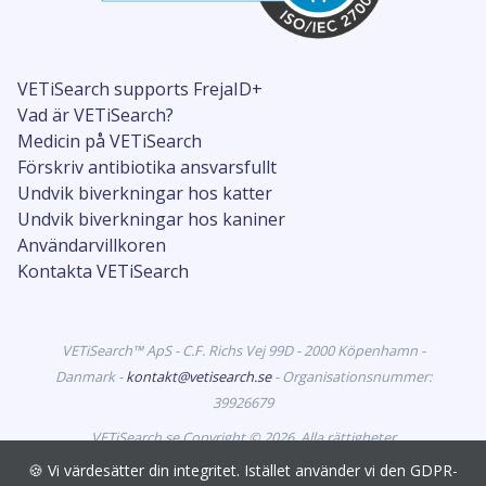
VETiSearch supports FrejaID+
Vad är VETiSearch?
Medicin på VETiSearch
Förskriv antibiotika ansvarsfullt
Undvik biverkningar hos katter
Undvik biverkningar hos kaniner
Användarvillkoren
Kontakta VETiSearch
VETiSearch™ ApS - C.F. Richs Vej 99D - 2000 Köpenhamn -
Danmark -
kontakt@vetisearch.se
- Organisationsnummer:
39926679
VETiSearch.se Copyright © 2026. Alla rättigheter
förbehållna. VETiSearch innehåller information om
🍪 Vi värdesätter din integritet. Istället använder vi den GDPR-