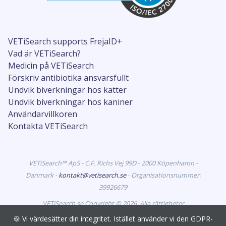
VETiSearch supports FrejaID+
Vad är VETiSearch?
Medicin på VETiSearch
Förskriv antibiotika ansvarsfullt
Undvik biverkningar hos katter
Undvik biverkningar hos kaniner
Användarvillkoren
Kontakta VETiSearch
VETiSearch™ ApS - C.F. Richs Vej 99D - 2000 Köpenhamn -
Danmark -
kontakt@vetisearch.se
- Organisationsnummer:
39926679
VETiSearch.se Copyright © 2026. Alla rättigheter
förbehållna. VETiSearch innehåller information om
🍪 Vi värdesätter din integritet. Istället använder vi den GDPR-