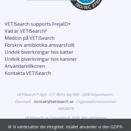
VETiSearch supports FrejaID+
Vad är VETiSearch?
Medicin på VETiSearch
Förskriv antibiotika ansvarsfullt
Undvik biverkningar hos katter
Undvik biverkningar hos kaniner
Användarvillkoren
Kontakta VETiSearch
VETiSearch™ ApS - C.F. Richs Vej 99D - 2000 Köpenhamn -
Danmark -
kontakt@vetisearch.se
- Organisationsnummer:
39926679
VETiSearch.se Copyright © 2026. Alla rättigheter
förbehållna. VETiSearch innehåller information om
🍪 Vi värdesätter din integritet. Istället använder vi den GDPR-