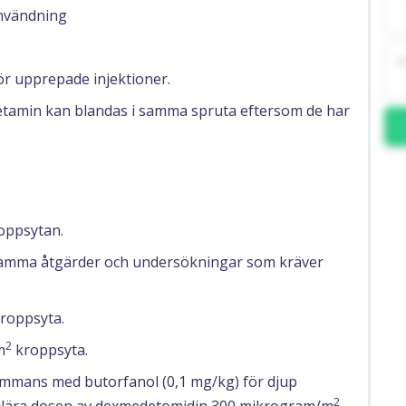
användning
ör upprepade injektioner.
etamin kan blandas i samma spruta eftersom de har
oppsytan.
ärtsamma åtgärder och undersökningar som kräver
roppsyta.
2
m
kroppsyta.
ammans med butorfanol (0,1 mg/kg) för djup
2