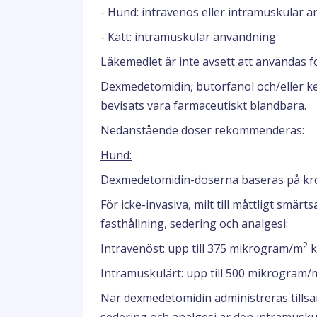
- Hund: intravenös eller intramuskulär 
- Katt: intramuskulär användning
Läkemedlet är inte avsett att användas f
Dexmedetomidin, butorfanol och/eller k
bevisats vara farmaceutiskt blandbara.
Nedanstående doser rekommenderas:
Hund:
Dexmedetomidin-doserna baseras på kr
För icke-invasiva, milt till måttligt sm
fasthållning, sedering och analgesi:
2
Intravenöst: upp till 375 mikrogram/m
k
Intramuskulärt: upp till 500 mikrogram/
När dexmedetomidin administreras tills