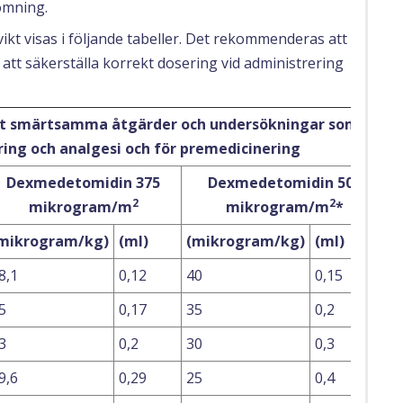
ömning.
t visas i följande tabeller. Det rekommenderas att
att säkerställa korrekt dosering vid administrering
tligt smärtsamma åtgärder och undersökningar som
ring och analgesi och för premedicinering
Dexmedetomidin 375
Dexmedetomidin 500
2
2
mikrogram/m
mikrogram/m
*
mikrogram/kg)
(ml)
(mikrogram/kg)
(ml)
8,1
0,12
40
0,15
5
0,17
35
0,2
3
0,2
30
0,3
9,6
0,29
25
0,4