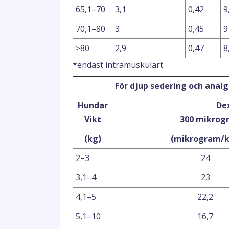
65,1–70
3,1
0,42
9
70,1–80
3
0,45
9
>80
2,9
0,47
8
*endast intramuskulärt
För djup sedering och anal
Hundar
De
Vikt
300 mikro
(kg)
(mikrogram/
2–3
24
3,1–4
23
4,1–5
22,2
5,1–10
16,7