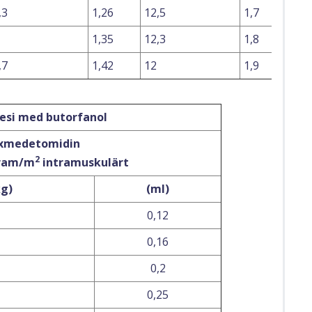
,3
1,26
12,5
1,7
1,35
12,3
1,8
,7
1,42
12
1,9
gesi med butorfanol
xmedetomidin
2
gram/m
intramuskulärt
kg)
(ml)
0,12
0,16
0,2
0,25