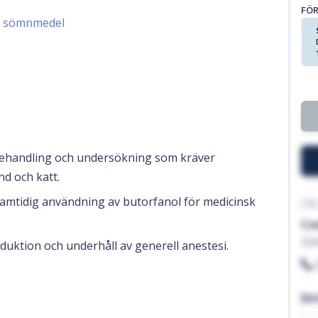
FÖ
h sömnmedel
m behandling och undersökning som kräver
nd och katt.
samtidig användning av butorfanol för medicinsk
Jag
Co
Co
duktion och underhåll av generell anestesi.
Di