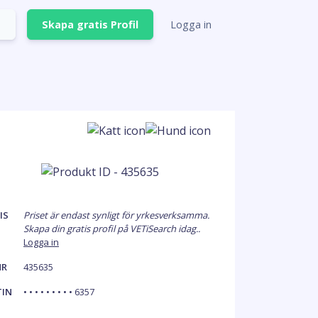
Skapa gratis Profil
Logga in
IS
Priset är endast synligt för yrkesverksamma.
Skapa din gratis profil på VETiSearch idag..
Logga in
NR
435635
TIN
• • • • • • • • • 6357