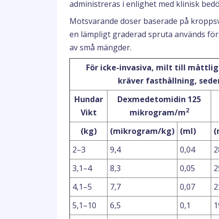
administreras i enlighet med klinisk bed
Motsvarande doser baserade på kroppsvik
en lämpligt graderad spruta används för 
av små mängder.
För icke-invasiva, milt till måt
kräver fasthållning, sede
Hundar
Dexmedetomidin 125
2
Vikt
mikrogram/m
(kg)
(mikrogram/kg)
(ml)
(
2–3
9,4
0,04
2
3,1–4
8,3
0,05
2
4,1–5
7,7
0,07
2
5,1–10
6,5
0,1
1