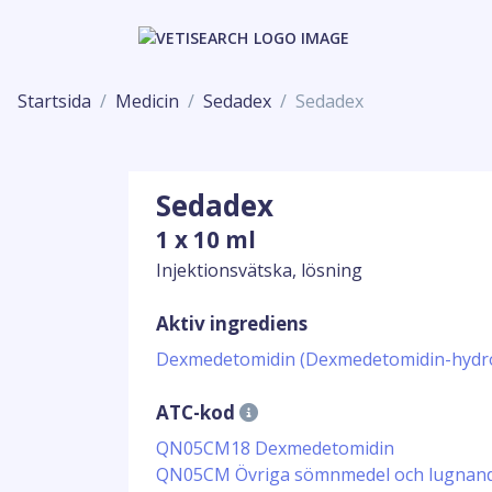
Startsida
Medicin
Sedadex
Sedadex
Sedadex
1 x 10 ml
Injektionsvätska, lösning
Aktiv ingrediens
Dexmedetomidin (Dexmedetomidin-hydro
ATC-kod
QN05CM18 Dexmedetomidin
QN05CM Övriga sömnmedel och lugnan