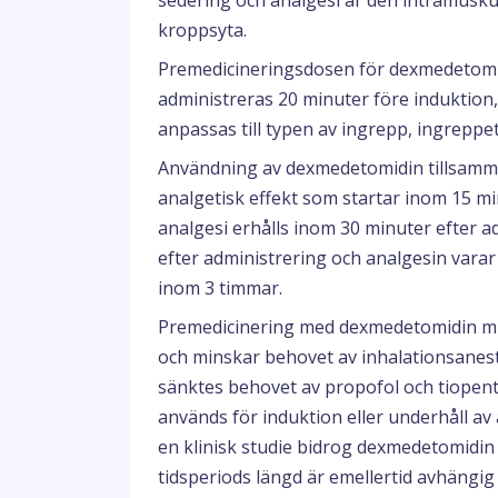
sedering och analgesi är den intramus
kroppsyta.
Premedicineringsdosen för dexmedetom
administreras 20 minuter före induktion
anpassas till typen av ingrepp, ingreppet
Användning av dexmedetomidin tillsamma
analgetisk effekt som startar inom 15 mi
analgesi erhålls inom 30 minuter efter a
efter administrering och analgesin vara
inom 3 timmar.
Premedicinering med dexmedetomidin mi
och minskar behovet av inhalationsaneste
sänktes behovet av propofol och tiopent
används för induktion eller underhåll av an
en klinisk studie bidrog dexmedetomidin 
tidsperiods längd är emellertid avhängig 