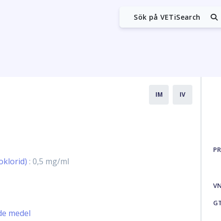
Sök på VETiSearch
IM
IV
PR
klorid)
: 0,5 mg/ml
V
G
de medel