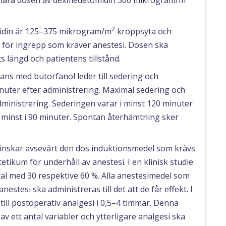
kulära dosen av dexmedetomidin 300 mikrogram/m
2
idin är 125–375 mikrogram/m
kroppsyta och
, för ingrepp som kräver anestesi. Dosen ska
s längd och patientens tillstånd.
ns med butorfanol leder till sedering och
nuter efter administrering. Maximal sedering och
dministrering. Sederingen varar i minst 120 minuter
r minst i 90 minuter. Spontan återhämtning sker
nskar avsevärt den dos induktionsmedel som krävs
tikum för underhåll av anestesi. I en klinisk studie
al med 30 respektive 60 %. Alla anestesimedel som
estesi ska administreras till det att de får effekt. I
till postoperativ analgesi i 0,5–4 timmar. Denna
av ett antal variabler och ytterligare analgesi ska