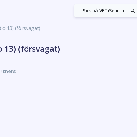
Sök på VETiSearch
o 13) (försvagat)
 13) (försvagat)
artners