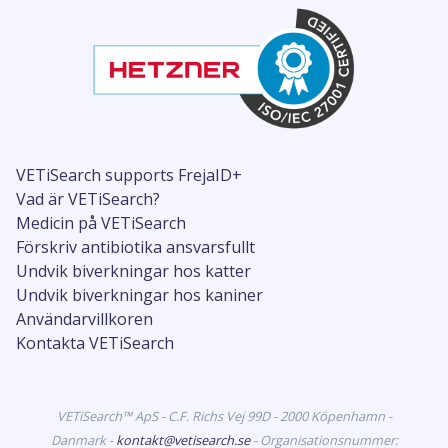
VETiSearch supports FrejaID+
Vad är VETiSearch?
Medicin på VETiSearch
Förskriv antibiotika ansvarsfullt
Undvik biverkningar hos katter
Undvik biverkningar hos kaniner
Användarvillkoren
Kontakta VETiSearch
VETiSearch™ ApS - C.F. Richs Vej 99D - 2000 Köpenhamn -
Danmark -
kontakt@vetisearch.se
- Organisationsnummer: