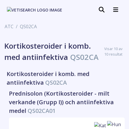
ATC
QS02CA
Kortikosteroider i komb.
Visar 10 av
10 resultat
med antiinfektiva
QS02CA
Kortikosteroider i komb. med
antiinfektiva
QS02CA
Prednisolon (Kortikosteroider - milt
verkande (Grupp I)) och antiinfektiva
medel
QS02CA01