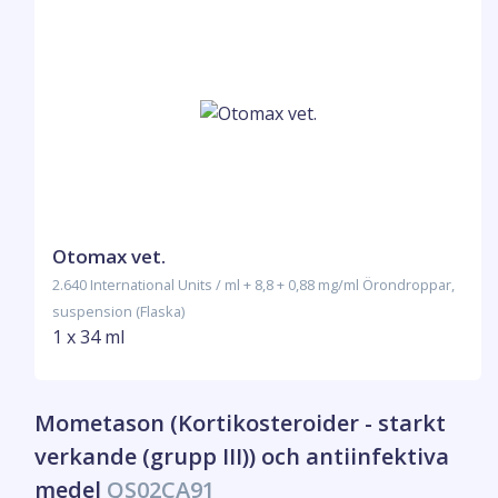
Otomax vet.
2.640 International Units / ml + 8,8 + 0,88 mg/ml Örondroppar,
suspension (Flaska)
1 x 34 ml
Mometason (Kortikosteroider - starkt
verkande (grupp III)) och antiinfektiva
medel
QS02CA91