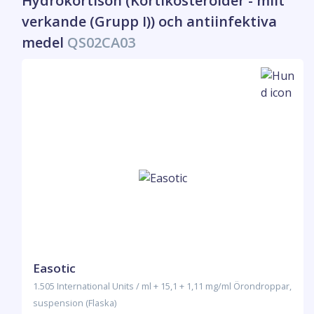
Hydrokortison (Kortikosteroider - milt
verkande (Grupp I)) och antiinfektiva
medel
QS02CA03
Easotic
1.505 International Units / ml + 15,1 + 1,11 mg/ml Örondroppar,
suspension (Flaska)