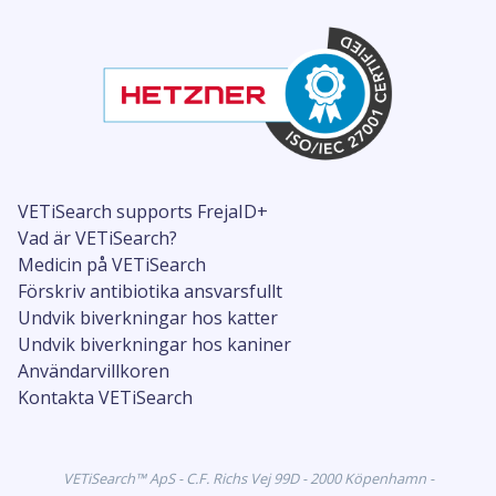
VETiSearch supports FrejaID+
Vad är VETiSearch?
Medicin på VETiSearch
Förskriv antibiotika ansvarsfullt
Undvik biverkningar hos katter
Undvik biverkningar hos kaniner
Användarvillkoren
Kontakta VETiSearch
VETiSearch™ ApS - C.F. Richs Vej 99D - 2000 Köpenhamn -