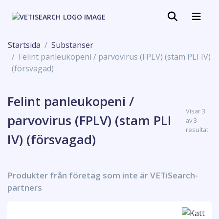
Startsida
Substanser
Felint panleukopeni / parvovirus (FPLV) (stam PLI IV)
(försvagad)
Felint panleukopeni /
Visar 3
parvovirus (FPLV) (stam PLI
av 3
resultat
IV) (försvagad)
Produkter från företag som inte är VETiSearch-
partners