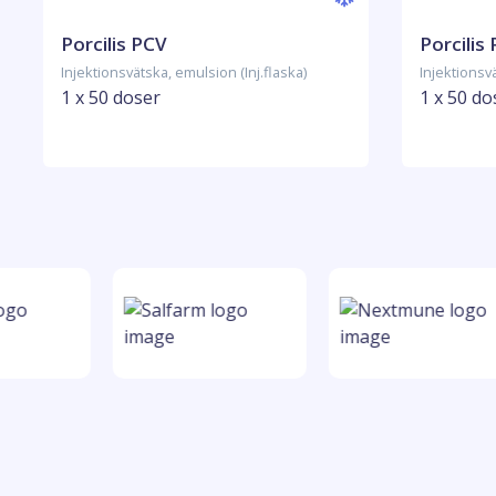
Porcilis PCV
Porcilis
Injektionsvätska, emulsion (Inj.flaska)
Injektionsvä
1 x 50 doser
1 x 50 do